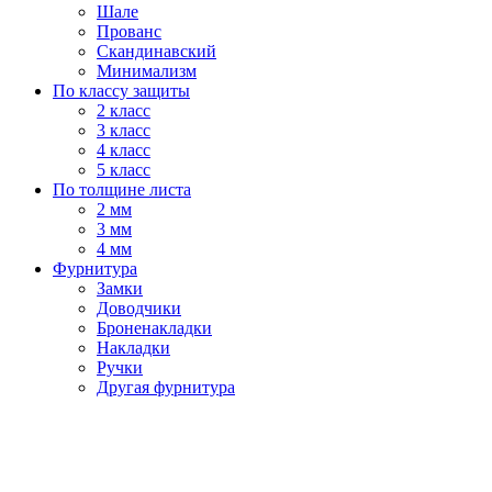
Шале
Прованс
Скандинавский
Минимализм
По классу защиты
2 класс
3 класс
4 класс
5 класс
По толщине листа
2 мм
3 мм
4 мм
Фурнитура
Замки
Доводчики
Броненакладки
Накладки
Ручки
Другая фурнитура