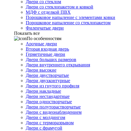
Двери со стеклом
Двери со стеклопакетом и ковкой
МДФ с отделкой ПВХ
Порошковое напыление с элементами ковки
Порошковое напыление со стеклопакетом
Филенчатые двери
Показать все
По особенностям
Арочные двери
Вторая входная дверь
Герметичные двери
Двери больших размеров
Двери внутреннего открывания
Двери высокие
Двери двустворчатые
Двери двухконтурные
Двери из гнутого профиля
Двери накладные
Двери нестандартные
Двери одностворчатые
Двери полуторастворчатые
Двери с видеонаблюдением
Двери с молдингом
Двери с терморазрывом
Двери с фрамугой