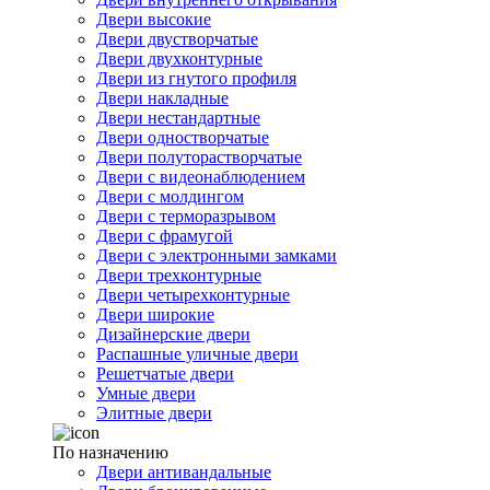
Двери высокие
Двери двустворчатые
Двери двухконтурные
Двери из гнутого профиля
Двери накладные
Двери нестандартные
Двери одностворчатые
Двери полуторастворчатые
Двери с видеонаблюдением
Двери с молдингом
Двери с терморазрывом
Двери с фрамугой
Двери с электронными замками
Двери трехконтурные
Двери четырехконтурные
Двери широкие
Дизайнерские двери
Распашные уличные двери
Решетчатые двери
Умные двери
Элитные двери
По назначению
Двери антивандальные