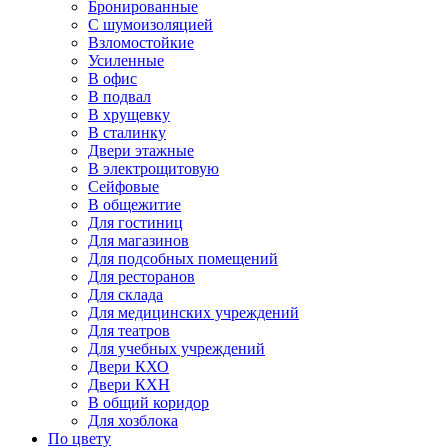
Бронированные
С шумоизоляцией
Взломостойкие
Усиленные
В офис
В подвал
В хрущевку
В сталинку
Двери этажные
В электрощитовую
Сейфовые
В общежитие
Для гостиниц
Для магазинов
Для подсобных помещений
Для ресторанов
Для склада
Для медицинских учреждений
Для театров
Для учебных учреждений
Двери КХО
Двери КХН
В общий коридор
Для хозблока
По цвету