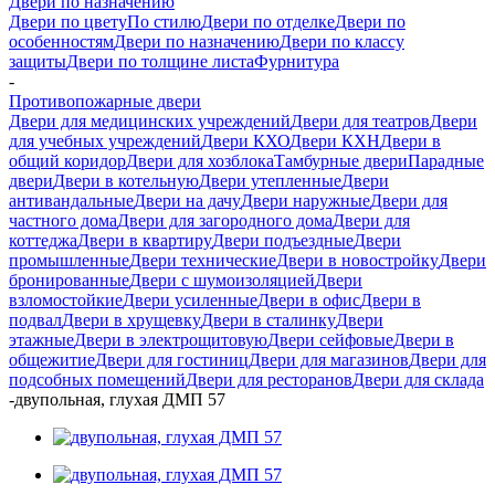
Двери по назначению
Двери по цвету
По стилю
Двери по отделке
Двери по
особенностям
Двери по назначению
Двери по классу
защиты
Двери по толщине листа
Фурнитура
-
Противопожарные двери
Двери для медицинских учреждений
Двери для театров
Двери
для учебных учреждений
Двери КХО
Двери КХН
Двери в
общий коридор
Двери для хозблока
Тамбурные двери
Парадные
двери
Двери в котельную
Двери утепленные
Двери
антивандальные
Двери на дачу
Двери наружные
Двери для
частного дома
Двери для загородного дома
Двери для
коттеджа
Двери в квартиру
Двери подъездные
Двери
промышленные
Двери технические
Двери в новостройку
Двери
бронированные
Двери с шумоизоляцией
Двери
взломостойкие
Двери усиленные
Двери в офис
Двери в
подвал
Двери в хрущевку
Двери в сталинку
Двери
этажные
Двери в электрощитовую
Двери сейфовые
Двери в
общежитие
Двери для гостиниц
Двери для магазинов
Двери для
подсобных помещений
Двери для ресторанов
Двери для склада
-
двупольная, глухая ДМП 57