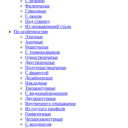
С резьбой
Филенчатые
Глянцевые
С окном
Под старину
Из нержавеющей стали
По особенностям
Элитные
Арочные
Решетчатые
С терморазрывом
Одностворчатые
Двустворчатые
Полуторастворчатые
С фрамугой
Дизайнерские
Накладные
Трехконтурные
С видеонаблюдением
Двухконтурные
Внутреннего открывания
Из гнутого профиля
Герметичные
Четырехконтурные
С молдингом