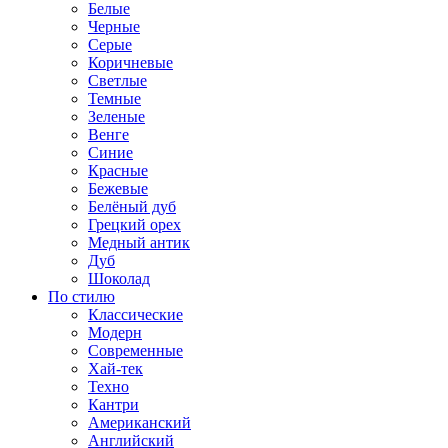
Белые
Черные
Серые
Коричневые
Светлые
Темные
Зеленые
Венге
Синие
Красные
Бежевые
Белёный дуб
Грецкий орех
Медный антик
Дуб
Шоколад
По стилю
Классические
Модерн
Современные
Хай-тек
Техно
Кантри
Американский
Английский