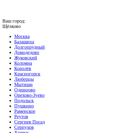
Ваш город:
Щёлково
Москва
Балашиха
Долгопрудный
Домодедово
Жуковский
Коломна
Королёв
Красногорск
Люберцы
Мытищи
Одинцово
Орехово-Зуево
Подольск
Пушкино
Раменское
Реутов
Сергиев Посад
Серпухов
Химки