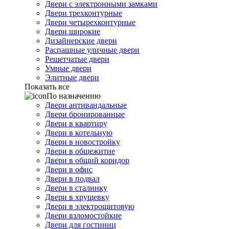
Двери с электронными замками
Двери трехконтурные
Двери четырехконтурные
Двери широкие
Дизайнерские двери
Распашные уличные двери
Решетчатые двери
Умные двери
Элитные двери
Показать все
По назначению
Двери антивандальные
Двери бронированные
Двери в квартиру
Двери в котельную
Двери в новостройку
Двери в общежитие
Двери в общий коридор
Двери в офис
Двери в подвал
Двери в сталинку
Двери в хрущевку
Двери в электрощитовую
Двери взломостойкие
Двери для гостиниц