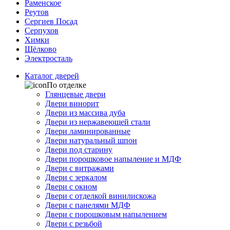
Раменское
Реутов
Сергиев Посад
Серпухов
Химки
Щёлково
Электросталь
Каталог дверей
По отделке
Глянцевые двери
Двери винорит
Двери из массива дуба
Двери из нержавеющей стали
Двери ламинированные
Двери натуральный шпон
Двери под старину
Двери порошковое напыление и МДФ
Двери с витражами
Двери с зеркалом
Двери с окном
Двери с отделкой винилискожа
Двери с панелями МДФ
Двери с порошковым напылением
Двери с резьбой