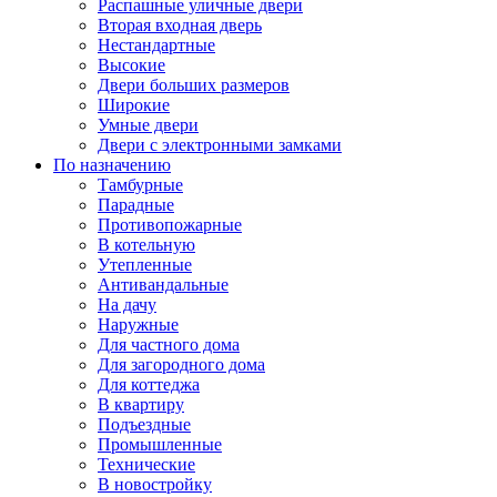
Распашные уличные двери
Вторая входная дверь
Нестандартные
Высокие
Двери больших размеров
Широкие
Умные двери
Двери с электронными замками
По назначению
Тамбурные
Парадные
Противопожарные
В котельную
Утепленные
Антивандальные
На дачу
Наружные
Для частного дома
Для загородного дома
Для коттеджа
В квартиру
Подъездные
Промышленные
Технические
В новостройку