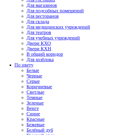
Для магазинов
Для подсобных помещений
Для ресторанов
Для склада
Для медицинских учреждений
Для театров
Для учебных учреждений
Двери КХО
Двери КХН
В общий коридор
Для хозблока
По цвету
Белые
Черные
Серые
Коричневые
Светлые
Темные
Зеленые
Венге
Синие
Красные
Бежевые
Белёный дуб