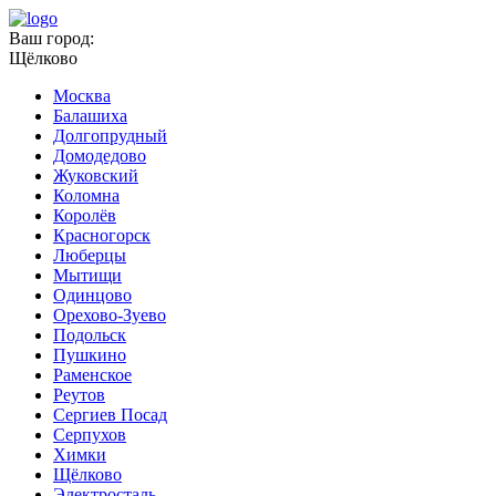
Ваш город:
Щёлково
Москва
Балашиха
Долгопрудный
Домодедово
Жуковский
Коломна
Королёв
Красногорск
Люберцы
Мытищи
Одинцово
Орехово-Зуево
Подольск
Пушкино
Раменское
Реутов
Сергиев Посад
Серпухов
Химки
Щёлково
Электросталь