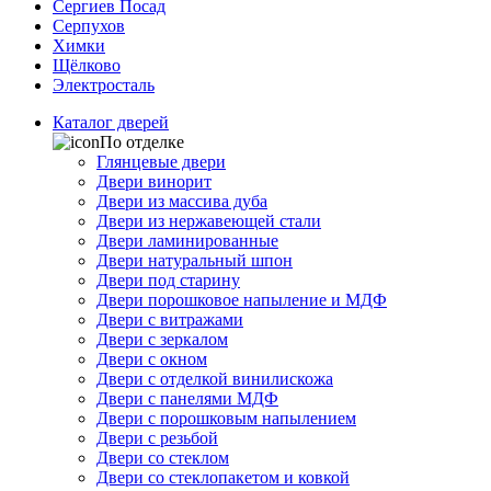
Сергиев Посад
Серпухов
Химки
Щёлково
Электросталь
Каталог дверей
По отделке
Глянцевые двери
Двери винорит
Двери из массива дуба
Двери из нержавеющей стали
Двери ламинированные
Двери натуральный шпон
Двери под старину
Двери порошковое напыление и МДФ
Двери с витражами
Двери с зеркалом
Двери с окном
Двери с отделкой винилискожа
Двери с панелями МДФ
Двери с порошковым напылением
Двери с резьбой
Двери со стеклом
Двери со стеклопакетом и ковкой