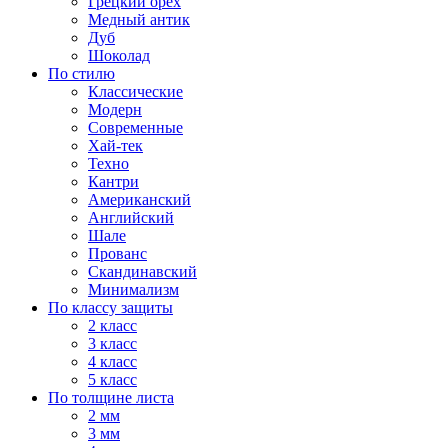
Грецкий орех
Медный антик
Дуб
Шоколад
По стилю
Классические
Модерн
Современные
Хай-тек
Техно
Кантри
Американский
Английский
Шале
Прованс
Скандинавский
Минимализм
По классу защиты
2 класс
3 класс
4 класс
5 класс
По толщине листа
2 мм
3 мм