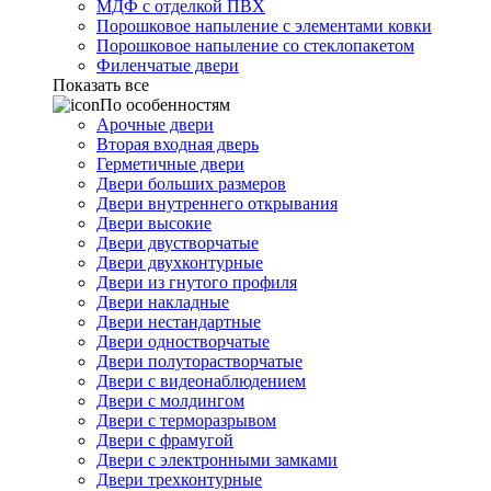
МДФ с отделкой ПВХ
Порошковое напыление с элементами ковки
Порошковое напыление со стеклопакетом
Филенчатые двери
Показать все
По особенностям
Арочные двери
Вторая входная дверь
Герметичные двери
Двери больших размеров
Двери внутреннего открывания
Двери высокие
Двери двустворчатые
Двери двухконтурные
Двери из гнутого профиля
Двери накладные
Двери нестандартные
Двери одностворчатые
Двери полуторастворчатые
Двери с видеонаблюдением
Двери с молдингом
Двери с терморазрывом
Двери с фрамугой
Двери с электронными замками
Двери трехконтурные