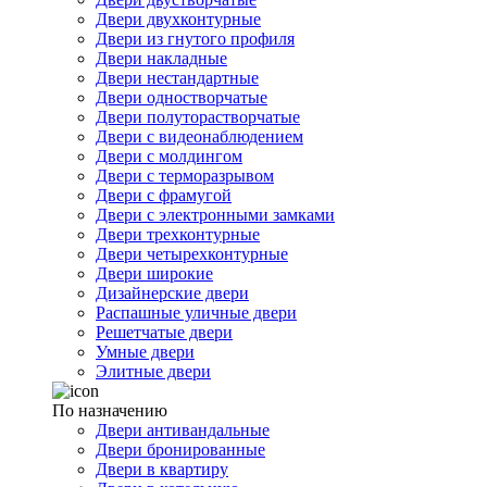
Двери двухконтурные
Двери из гнутого профиля
Двери накладные
Двери нестандартные
Двери одностворчатые
Двери полуторастворчатые
Двери с видеонаблюдением
Двери с молдингом
Двери с терморазрывом
Двери с фрамугой
Двери с электронными замками
Двери трехконтурные
Двери четырехконтурные
Двери широкие
Дизайнерские двери
Распашные уличные двери
Решетчатые двери
Умные двери
Элитные двери
По назначению
Двери антивандальные
Двери бронированные
Двери в квартиру