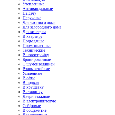
Утепленные
Антивандальные
На дачу
Наружные
Для частного дома
Для загородного дома
Для коттеджа
В квартиру
Подъездные
Промышленные
Технические
В новостройку
Бронированные
С шумоизоляцией
Взломостойкие
Усиленные
В офис
В подвал
В хрущевку
В сталинку
Двери этажные
В электрощитовую
Сейфовые
В общежитие
Для гостиниц