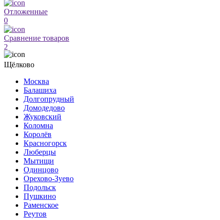
Отложенные
0
Сравнение товаров
2
Щёлково
Москва
Балашиха
Долгопрудный
Домодедово
Жуковский
Коломна
Королёв
Красногорск
Люберцы
Мытищи
Одинцово
Орехово-Зуево
Подольск
Пушкино
Раменское
Реутов