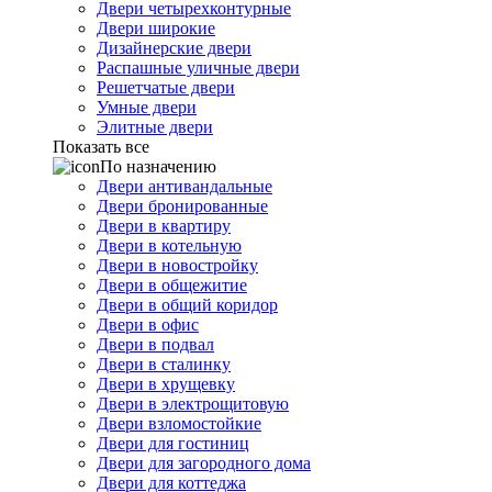
Двери четырехконтурные
Двери широкие
Дизайнерские двери
Распашные уличные двери
Решетчатые двери
Умные двери
Элитные двери
Показать все
По назначению
Двери антивандальные
Двери бронированные
Двери в квартиру
Двери в котельную
Двери в новостройку
Двери в общежитие
Двери в общий коридор
Двери в офис
Двери в подвал
Двери в сталинку
Двери в хрущевку
Двери в электрощитовую
Двери взломостойкие
Двери для гостиниц
Двери для загородного дома
Двери для коттеджа