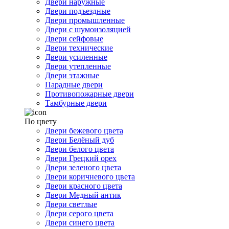
Двери наружные
Двери подъездные
Двери промышленные
Двери с шумоизоляцией
Двери сейфовые
Двери технические
Двери усиленные
Двери утепленные
Двери этажные
Парадные двери
Противопожарные двери
Тамбурные двери
По цвету
Двери бежевого цвета
Двери Белёный дуб
Двери белого цвета
Двери Грецкий орех
Двери зеленого цвета
Двери коричневого цвета
Двери красного цвета
Двери Медный антик
Двери светлые
Двери серого цвета
Двери синего цвета