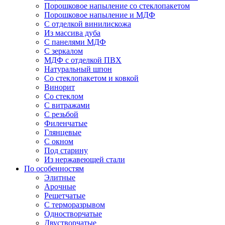
Порошковое напыление со стеклопакетом
Порошковое напыление и МДФ
С отделкой винилискожа
Из массива дуба
С панелями МДФ
С зеркалом
МДФ с отделкой ПВХ
Натуральный шпон
Со стеклопакетом и ковкой
Винорит
Со стеклом
С витражами
С резьбой
Филенчатые
Глянцевые
С окном
Под старину
Из нержавеющей стали
По особенностям
Элитные
Арочные
Решетчатые
С терморазрывом
Одностворчатые
Двустворчатые