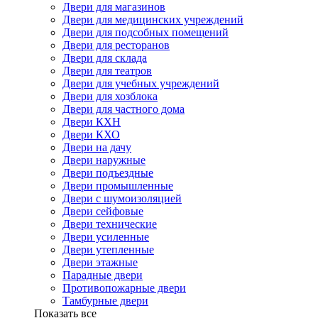
Двери для магазинов
Двери для медицинских учреждений
Двери для подсобных помещений
Двери для ресторанов
Двери для склада
Двери для театров
Двери для учебных учреждений
Двери для хозблока
Двери для частного дома
Двери КХН
Двери КХО
Двери на дачу
Двери наружные
Двери подъездные
Двери промышленные
Двери с шумоизоляцией
Двери сейфовые
Двери технические
Двери усиленные
Двери утепленные
Двери этажные
Парадные двери
Противопожарные двери
Тамбурные двери
Показать все