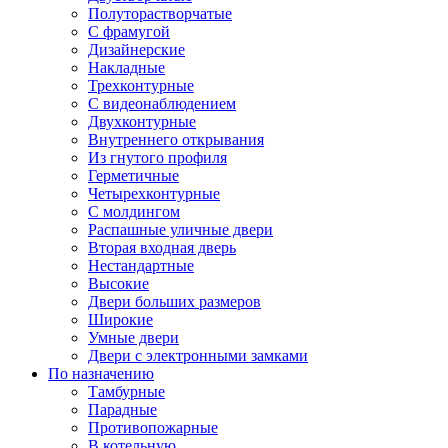
Полуторастворчатые
С фрамугой
Дизайнерские
Накладные
Трехконтурные
С видеонаблюдением
Двухконтурные
Внутреннего открывания
Из гнутого профиля
Герметичные
Четырехконтурные
С молдингом
Распашные уличные двери
Вторая входная дверь
Нестандартные
Высокие
Двери больших размеров
Широкие
Умные двери
Двери с электронными замками
По назначению
Тамбурные
Парадные
Противопожарные
В котельную