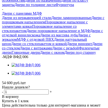
особенностям
Двери по назначению
Двери по классу
защиты
Двери по толщине листа
Фурнитура
-
Двери с панелями МДФ
Двери из нержавеющей стали
Двери ламинированные
Двери с
порошковым напылением
Порошковое напыление с
элементами ковки
Порошковое напыление со
стеклопакетом
Двери порошковое напыление и МДФ
Двери с
отделкой винилискожа
Двери из массива дуба
Двери с
зеркалом
МДФ с отделкой ПВХ
Двери натуральный
шпон
Двери со стеклопакетом и ковкой
Двери винорит
Двери
со стеклом
Двери с витражами
Двери с резьбой
Филенчатые
двери
Глянцевые двери
Двери с окном
Двери под старину
-
МДФ ВФД 006
54 600
руб.
/шт
Нашли дешевле?
-
+
В корзину
Купить в 1 клик
Цена действительна только для интернет-магазина и может