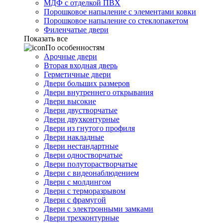
МДФ с отделкой ПВХ
Порошковое напыление с элементами ковки
Порошковое напыление со стеклопакетом
Филенчатые двери
Показать все
По особенностям
Арочные двери
Вторая входная дверь
Герметичные двери
Двери больших размеров
Двери внутреннего открывания
Двери высокие
Двери двустворчатые
Двери двухконтурные
Двери из гнутого профиля
Двери накладные
Двери нестандартные
Двери одностворчатые
Двери полуторастворчатые
Двери с видеонаблюдением
Двери с молдингом
Двери с терморазрывом
Двери с фрамугой
Двери с электронными замками
Двери трехконтурные