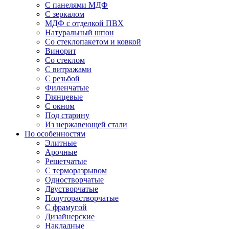
С панелями МДФ
С зеркалом
МДФ с отделкой ПВХ
Натуральный шпон
Со стеклопакетом и ковкой
Винорит
Со стеклом
С витражами
С резьбой
Филенчатые
Глянцевые
С окном
Под старину
Из нержавеющей стали
По особенностям
Элитные
Арочные
Решетчатые
С терморазрывом
Одностворчатые
Двустворчатые
Полуторастворчатые
С фрамугой
Дизайнерские
Накладные