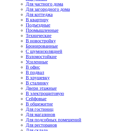
Для частного дома
Для загородного дома
Для коттеджа
В квартиру
Подъездные
Промышленные
Технические
В новостройку
Бронированные
С шумоизоляцией
Взломостойкие
Усиленные
В офис
В подвал
В хрущевку
В сталинку
Двери этажные
В электрощитовую
Сейфовые
В общежитие
Для гостиниц
Для магазинов
Для подсобных помещений
Для ресторанов
Для склада