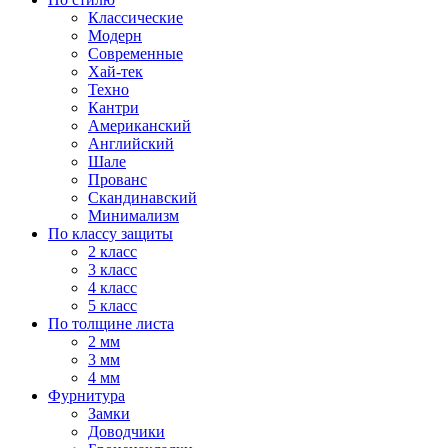
Классические
Модерн
Современные
Хай-тек
Техно
Кантри
Американский
Английский
Шале
Прованс
Скандинавский
Минимализм
По классу защиты
2 класс
3 класс
4 класс
5 класс
По толщине листа
2 мм
3 мм
4 мм
Фурнитура
Замки
Доводчики