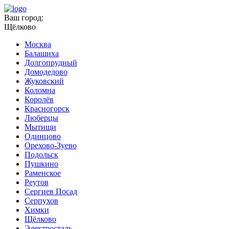
Ваш город:
Щёлково
Москва
Балашиха
Долгопрудный
Домодедово
Жуковский
Коломна
Королёв
Красногорск
Люберцы
Мытищи
Одинцово
Орехово-Зуево
Подольск
Пушкино
Раменское
Реутов
Сергиев Посад
Серпухов
Химки
Щёлково
Электросталь