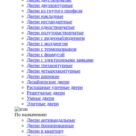
Двери двухконтурные
Двери из гнутого профиля
Двери накладные
Двери нестандартные
Двери одностворчатые
Двери полуторастворчатые
Двери с видеонаблюдением
Двери с молдингом
Двери с терморазрывом
Двери с фрамугой
Двери с электронными замками
Двери трехконтурные
Двери четырехконтурные
Двери широкие
Дизайнерские двери
Распашные уличные двери
Решетчатые двери
Умные двери
Элитные двери
По назначению
Двери антивандальные
Двери бронированные
Двери в квартиру