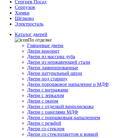
Сергиев Посад
Серпухов
Химки
Щёлково
Электросталь
Каталог дверей
По отделке
Глянцевые двери
Двери винорит
Двери из массива дуба
Двери из нержавеющей стали
Двери ламинированные
Двери натуральный шпон
Двери под старину
Двери порошковое напыление и МДФ
Двери с витражами
Двери с зеркалом
Двери с окном
Двери с отделкой винилискожа
Двери с панелями МДФ
Двери с порошковым напылением
Двери с резьбой
Двери со стеклом
Двери со стеклопакетом и ковкой