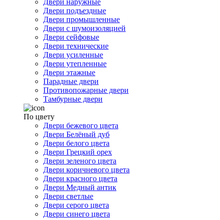
Двери наружные
Двери подъездные
Двери промышленные
Двери с шумоизоляцией
Двери сейфовые
Двери технические
Двери усиленные
Двери утепленные
Двери этажные
Парадные двери
Противопожарные двери
Тамбурные двери
По цвету
Двери бежевого цвета
Двери Белёный дуб
Двери белого цвета
Двери Грецкий орех
Двери зеленого цвета
Двери коричневого цвета
Двери красного цвета
Двери Медный антик
Двери светлые
Двери серого цвета
Двери синего цвета