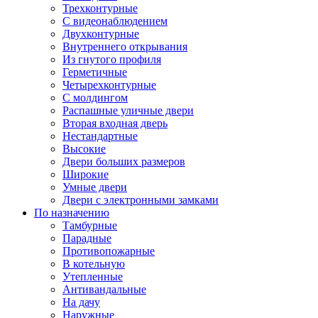
Трехконтурные
С видеонаблюдением
Двухконтурные
Внутреннего открывания
Из гнутого профиля
Герметичные
Четырехконтурные
С молдингом
Распашные уличные двери
Вторая входная дверь
Нестандартные
Высокие
Двери больших размеров
Широкие
Умные двери
Двери с электронными замками
По назначению
Тамбурные
Парадные
Противопожарные
В котельную
Утепленные
Антивандальные
На дачу
Наружные