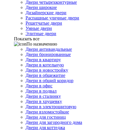
Двери четырехконтурные
Двери широкие
Дизайнерские двери
Распашные уличные двери
Решетчатые двери
Умные двери
Элитные двери
Показать все
По назначению
Двери антивандальные
Двери бронированные
Двери в квартиру
Двери в котельную
Двери в новостройку
Двери в общежитие
Двери в общий коридор
Двери в офис
Двери в подвал
Двери в сталинку
Двери в хрущевку
Двери в электрощитовую
Двери взломостойкие
Двери для гостиниц
Двери для загородного дома
Двери для коттеджа