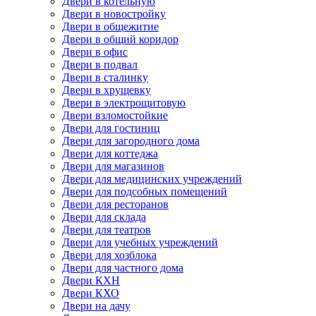
Двери в котельную
Двери в новостройку
Двери в общежитие
Двери в общий коридор
Двери в офис
Двери в подвал
Двери в сталинку
Двери в хрущевку
Двери в электрощитовую
Двери взломостойкие
Двери для гостиниц
Двери для загородного дома
Двери для коттеджа
Двери для магазинов
Двери для медицинских учреждений
Двери для подсобных помещений
Двери для ресторанов
Двери для склада
Двери для театров
Двери для учебных учреждений
Двери для хозблока
Двери для частного дома
Двери КХН
Двери КХО
Двери на дачу