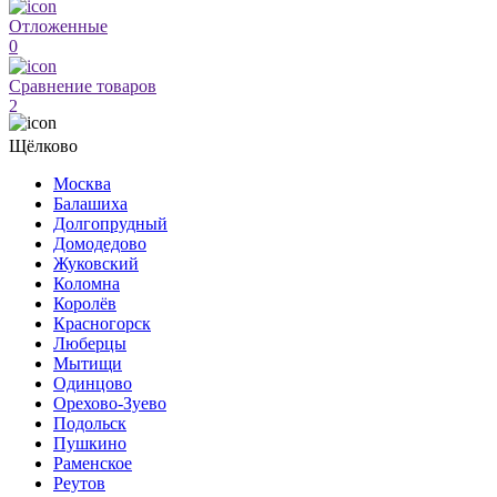
Отложенные
0
Сравнение товаров
2
Щёлково
Москва
Балашиха
Долгопрудный
Домодедово
Жуковский
Коломна
Королёв
Красногорск
Люберцы
Мытищи
Одинцово
Орехово-Зуево
Подольск
Пушкино
Раменское
Реутов