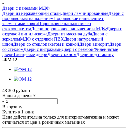
-
Двери с панелями МДФ
Двери из нержавеющей стали
Двери ламинированные
Двери с
порошковым напылением
Порошковое напыление с
элементами ковки
Порошковое напыление со
стеклопакетом
Двери порошковое напыление и МДФ
Двери с
отделкой винилискожа
Двери из массива дуба
Двери с
зеркалом
МДФ с отделкой ПВХ
Двери натуральный
шпон
Двери со стеклопакетом и ковкой
Двери винорит
Двери
со стеклом
Двери с витражами
Двери с резьбой
Филенчатые
двери
Глянцевые двери
Двери с окном
Двери под старину
-
ФМ 12
48 360
руб.
/шт
Нашли дешевле?
-
+
В корзину
Купить в 1 клик
Цена действительна только для интернет-магазина и может
отличаться от цен в розничных магазинах