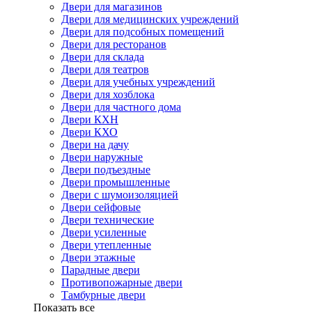
Двери для магазинов
Двери для медицинских учреждений
Двери для подсобных помещений
Двери для ресторанов
Двери для склада
Двери для театров
Двери для учебных учреждений
Двери для хозблока
Двери для частного дома
Двери КХН
Двери КХО
Двери на дачу
Двери наружные
Двери подъездные
Двери промышленные
Двери с шумоизоляцией
Двери сейфовые
Двери технические
Двери усиленные
Двери утепленные
Двери этажные
Парадные двери
Противопожарные двери
Тамбурные двери
Показать все