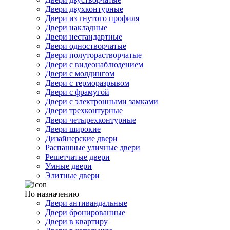
Двери двухконтурные
Двери из гнутого профиля
Двери накладные
Двери нестандартные
Двери одностворчатые
Двери полуторастворчатые
Двери с видеонаблюдением
Двери с молдингом
Двери с терморазрывом
Двери с фрамугой
Двери с электронными замками
Двери трехконтурные
Двери четырехконтурные
Двери широкие
Дизайнерские двери
Распашные уличные двери
Решетчатые двери
Умные двери
Элитные двери
По назначению
Двери антивандальные
Двери бронированные
Двери в квартиру