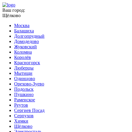
Ваш город:
Щёлково
Москва
Балашиха
Долгопрудный
Домодедово
Жуковский
Коломна
Королёв
Красногорск
Люберцы
Мытищи
Одинцово
Орехово-Зуево
Подольск
Пушкино
Раменское
Реутов
Сергиев Посад
Серпухов
Химки
Щёлково
Электросталь