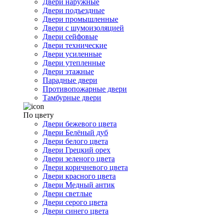
Двери наружные
Двери подъездные
Двери промышленные
Двери с шумоизоляцией
Двери сейфовые
Двери технические
Двери усиленные
Двери утепленные
Двери этажные
Парадные двери
Противопожарные двери
Тамбурные двери
По цвету
Двери бежевого цвета
Двери Белёный дуб
Двери белого цвета
Двери Грецкий орех
Двери зеленого цвета
Двери коричневого цвета
Двери красного цвета
Двери Медный антик
Двери светлые
Двери серого цвета
Двери синего цвета