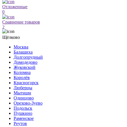
Отложенные
0
Сравнение товаров
2
Щёлково
Москва
Балашиха
Долгопрудный
Домодедово
Жуковский
Коломна
Королёв
Красногорск
Люберцы
Мытищи
Одинцово
Орехово-Зуево
Подольск
Пушкино
Раменское
Реутов