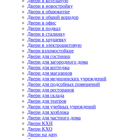
Двери в котельную
Двери в новостройку
Двери в общежитие
Двери в общий коридор
Двери в офис
Двери в подвал
Двери в сталинку
Двери в хрущевку
Двери в электрощитовую
Двери взломостойкие
Двери для гостиниц
Двери для загородного дома
Двери для коттеджа
Двери для магазинов
Двери для медицинских учреждений
Двери для подсобных помещений
Двери для ресторанов
Двери для склада
Двери для театров
Двери для учебных учреждений
Двери для хозблока
Двери для частного дома
Двери КХН
Двери КХО
Двери на дачу