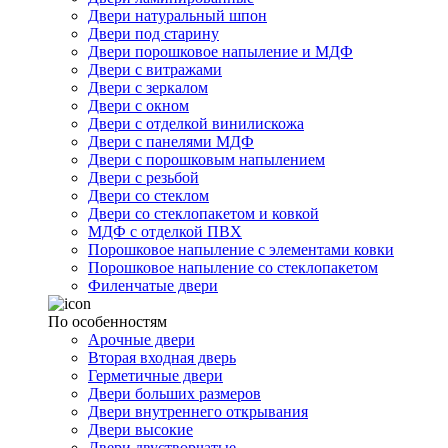
Двери натуральный шпон
Двери под старину
Двери порошковое напыление и МДФ
Двери с витражами
Двери с зеркалом
Двери с окном
Двери с отделкой винилискожа
Двери с панелями МДФ
Двери с порошковым напылением
Двери с резьбой
Двери со стеклом
Двери со стеклопакетом и ковкой
МДФ с отделкой ПВХ
Порошковое напыление с элементами ковки
Порошковое напыление со стеклопакетом
Филенчатые двери
По особенностям
Арочные двери
Вторая входная дверь
Герметичные двери
Двери больших размеров
Двери внутреннего открывания
Двери высокие
Двери двустворчатые