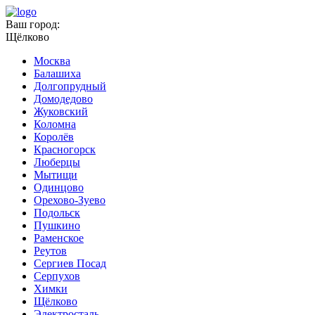
Ваш город:
Щёлково
Москва
Балашиха
Долгопрудный
Домодедово
Жуковский
Коломна
Королёв
Красногорск
Люберцы
Мытищи
Одинцово
Орехово-Зуево
Подольск
Пушкино
Раменское
Реутов
Сергиев Посад
Серпухов
Химки
Щёлково
Электросталь