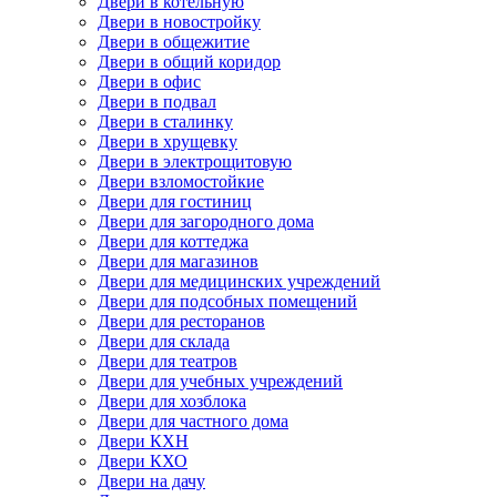
Двери в котельную
Двери в новостройку
Двери в общежитие
Двери в общий коридор
Двери в офис
Двери в подвал
Двери в сталинку
Двери в хрущевку
Двери в электрощитовую
Двери взломостойкие
Двери для гостиниц
Двери для загородного дома
Двери для коттеджа
Двери для магазинов
Двери для медицинских учреждений
Двери для подсобных помещений
Двери для ресторанов
Двери для склада
Двери для театров
Двери для учебных учреждений
Двери для хозблока
Двери для частного дома
Двери КХН
Двери КХО
Двери на дачу