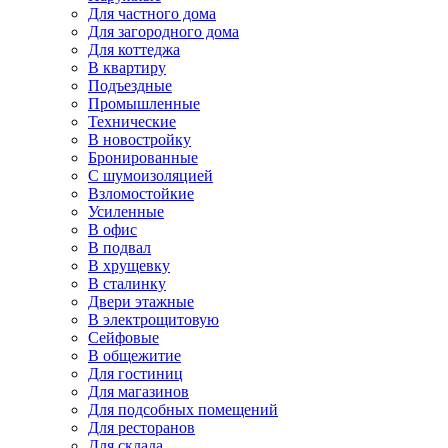
Для частного дома
Для загородного дома
Для коттеджа
В квартиру
Подъездные
Промышленные
Технические
В новостройку
Бронированные
С шумоизоляцией
Взломостойкие
Усиленные
В офис
В подвал
В хрущевку
В сталинку
Двери этажные
В электрощитовую
Сейфовые
В общежитие
Для гостиниц
Для магазинов
Для подсобных помещений
Для ресторанов
Для склада