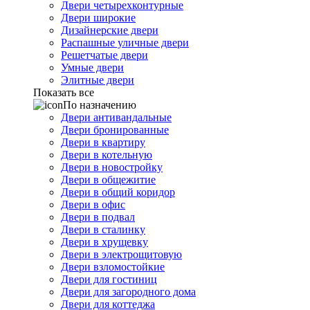
Двери четырехконтурные
Двери широкие
Дизайнерские двери
Распашные уличные двери
Решетчатые двери
Умные двери
Элитные двери
Показать все
По назначению
Двери антивандальные
Двери бронированные
Двери в квартиру
Двери в котельную
Двери в новостройку
Двери в общежитие
Двери в общий коридор
Двери в офис
Двери в подвал
Двери в сталинку
Двери в хрущевку
Двери в электрощитовую
Двери взломостойкие
Двери для гостиниц
Двери для загородного дома
Двери для коттеджа