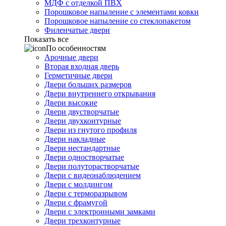
МДФ с отделкой ПВХ
Порошковое напыление с элементами ковки
Порошковое напыление со стеклопакетом
Филенчатые двери
Показать все
По особенностям
Арочные двери
Вторая входная дверь
Герметичные двери
Двери больших размеров
Двери внутреннего открывания
Двери высокие
Двери двустворчатые
Двери двухконтурные
Двери из гнутого профиля
Двери накладные
Двери нестандартные
Двери одностворчатые
Двери полуторастворчатые
Двери с видеонаблюдением
Двери с молдингом
Двери с терморазрывом
Двери с фрамугой
Двери с электронными замками
Двери трехконтурные