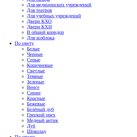
Для медицинских учреждений
Для театров
Для учебных учреждений
Двери КХО
Двери КХН
В общий коридор
Для хозблока
По цвету
Белые
Черные
Серые
Коричневые
Светлые
Темные
Зеленые
Венге
Синие
Красные
Бежевые
Белёный дуб
Грецкий орех
Медный антик
Дуб
Шоколад
По стилю