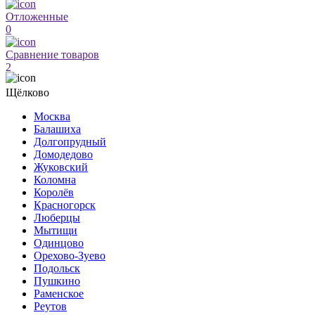
Отложенные
0
Сравнение товаров
2
Щёлково
Москва
Балашиха
Долгопрудный
Домодедово
Жуковский
Коломна
Королёв
Красногорск
Люберцы
Мытищи
Одинцово
Орехово-Зуево
Подольск
Пушкино
Раменское
Реутов