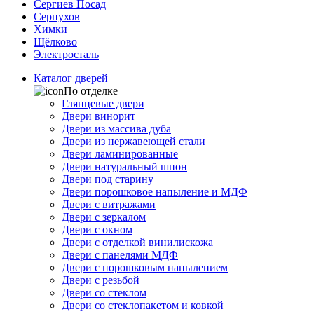
Сергиев Посад
Серпухов
Химки
Щёлково
Электросталь
Каталог дверей
По отделке
Глянцевые двери
Двери винорит
Двери из массива дуба
Двери из нержавеющей стали
Двери ламинированные
Двери натуральный шпон
Двери под старину
Двери порошковое напыление и МДФ
Двери с витражами
Двери с зеркалом
Двери с окном
Двери с отделкой винилискожа
Двери с панелями МДФ
Двери с порошковым напылением
Двери с резьбой
Двери со стеклом
Двери со стеклопакетом и ковкой