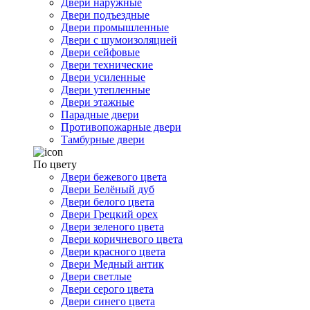
Двери наружные
Двери подъездные
Двери промышленные
Двери с шумоизоляцией
Двери сейфовые
Двери технические
Двери усиленные
Двери утепленные
Двери этажные
Парадные двери
Противопожарные двери
Тамбурные двери
По цвету
Двери бежевого цвета
Двери Белёный дуб
Двери белого цвета
Двери Грецкий орех
Двери зеленого цвета
Двери коричневого цвета
Двери красного цвета
Двери Медный антик
Двери светлые
Двери серого цвета
Двери синего цвета