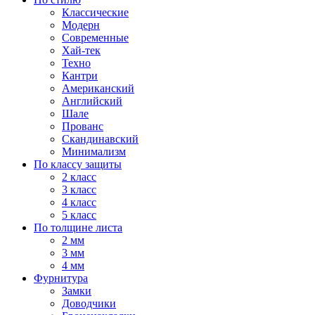
Классические
Модерн
Современные
Хай-тек
Техно
Кантри
Американский
Английский
Шале
Прованс
Скандинавский
Минимализм
По классу защиты
2 класс
3 класс
4 класс
5 класс
По толщине листа
2 мм
3 мм
4 мм
Фурнитура
Замки
Доводчики