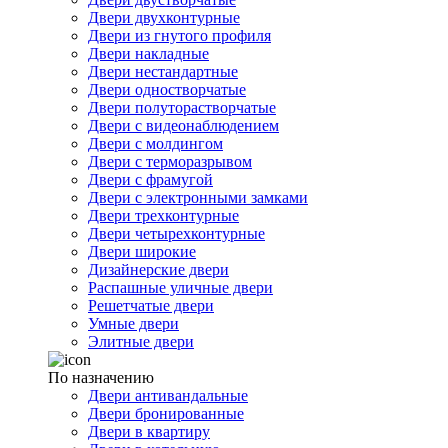
Двери двухконтурные
Двери из гнутого профиля
Двери накладные
Двери нестандартные
Двери одностворчатые
Двери полуторастворчатые
Двери с видеонаблюдением
Двери с молдингом
Двери с терморазрывом
Двери с фрамугой
Двери с электронными замками
Двери трехконтурные
Двери четырехконтурные
Двери широкие
Дизайнерские двери
Распашные уличные двери
Решетчатые двери
Умные двери
Элитные двери
По назначению
Двери антивандальные
Двери бронированные
Двери в квартиру