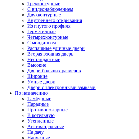
Трехконтурные
С видеонаблюдением
Двухконтурные
Внутреннего открывания
Из гнутого профиля
Герметичные
Четырехконтурные
С молдингом
Распашные уличные двери
Вторая входная дверь
Нестандартные
Высокие
Двери больших размеров
Широкие
Умные двери
Двери с электронными замками
По назначению
Тамбурные
Парадные
Противопожарные
В котельную
Утепленные
Антивандальные
На дачу
Наружные