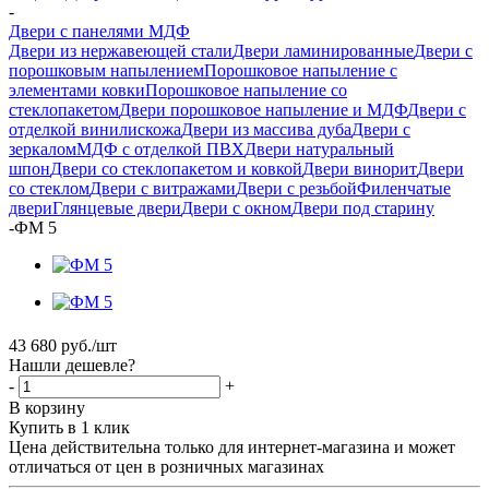
-
Двери с панелями МДФ
Двери из нержавеющей стали
Двери ламинированные
Двери с
порошковым напылением
Порошковое напыление с
элементами ковки
Порошковое напыление со
стеклопакетом
Двери порошковое напыление и МДФ
Двери с
отделкой винилискожа
Двери из массива дуба
Двери с
зеркалом
МДФ с отделкой ПВХ
Двери натуральный
шпон
Двери со стеклопакетом и ковкой
Двери винорит
Двери
со стеклом
Двери с витражами
Двери с резьбой
Филенчатые
двери
Глянцевые двери
Двери с окном
Двери под старину
-
ФМ 5
43 680
руб.
/шт
Нашли дешевле?
-
+
В корзину
Купить в 1 клик
Цена действительна только для интернет-магазина и может
отличаться от цен в розничных магазинах