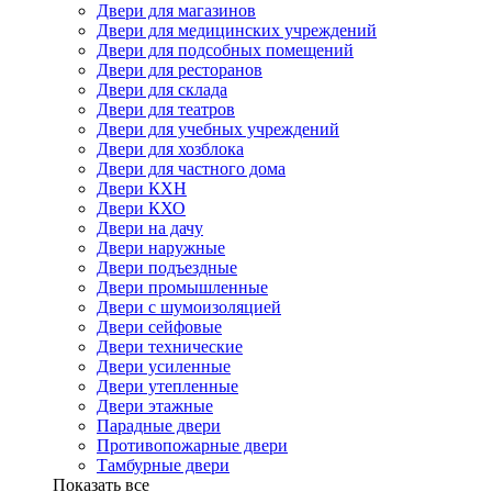
Двери для магазинов
Двери для медицинских учреждений
Двери для подсобных помещений
Двери для ресторанов
Двери для склада
Двери для театров
Двери для учебных учреждений
Двери для хозблока
Двери для частного дома
Двери КХН
Двери КХО
Двери на дачу
Двери наружные
Двери подъездные
Двери промышленные
Двери с шумоизоляцией
Двери сейфовые
Двери технические
Двери усиленные
Двери утепленные
Двери этажные
Парадные двери
Противопожарные двери
Тамбурные двери
Показать все