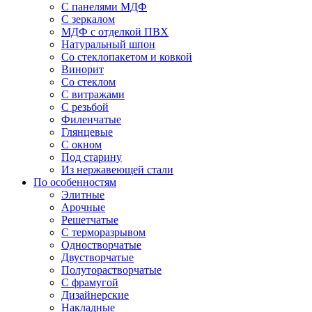
С панелями МДФ
С зеркалом
МДФ с отделкой ПВХ
Натуральный шпон
Со стеклопакетом и ковкой
Винорит
Со стеклом
С витражами
С резьбой
Филенчатые
Глянцевые
С окном
Под старину
Из нержавеющей стали
По особенностям
Элитные
Арочные
Решетчатые
С терморазрывом
Одностворчатые
Двустворчатые
Полуторастворчатые
С фрамугой
Дизайнерские
Накладные