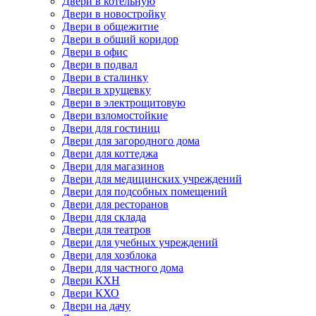
Двери в котельную
Двери в новостройку
Двери в общежитие
Двери в общий коридор
Двери в офис
Двери в подвал
Двери в сталинку
Двери в хрущевку
Двери в электрощитовую
Двери взломостойкие
Двери для гостиниц
Двери для загородного дома
Двери для коттеджа
Двери для магазинов
Двери для медицинских учреждений
Двери для подсобных помещений
Двери для ресторанов
Двери для склада
Двери для театров
Двери для учебных учреждений
Двери для хозблока
Двери для частного дома
Двери КХН
Двери КХО
Двери на дачу