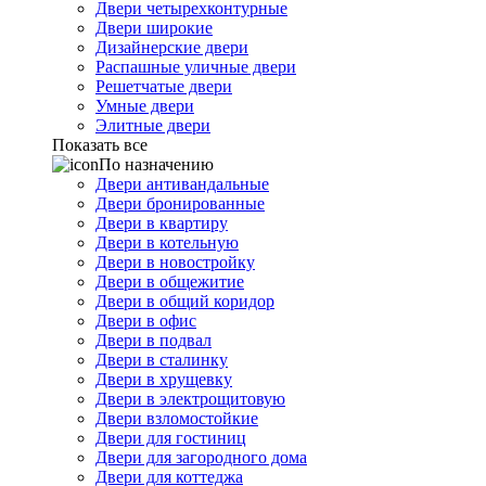
Двери четырехконтурные
Двери широкие
Дизайнерские двери
Распашные уличные двери
Решетчатые двери
Умные двери
Элитные двери
Показать все
По назначению
Двери антивандальные
Двери бронированные
Двери в квартиру
Двери в котельную
Двери в новостройку
Двери в общежитие
Двери в общий коридор
Двери в офис
Двери в подвал
Двери в сталинку
Двери в хрущевку
Двери в электрощитовую
Двери взломостойкие
Двери для гостиниц
Двери для загородного дома
Двери для коттеджа