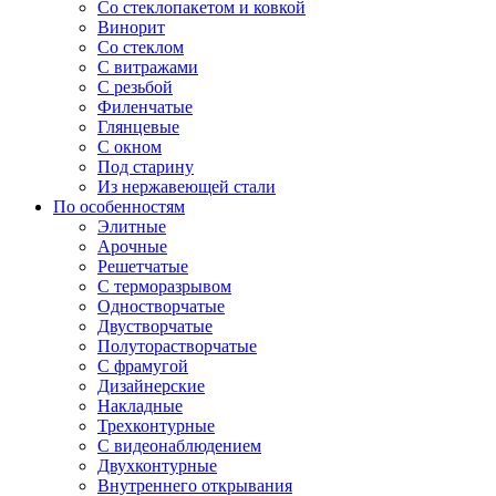
Со стеклопакетом и ковкой
Винорит
Со стеклом
С витражами
С резьбой
Филенчатые
Глянцевые
С окном
Под старину
Из нержавеющей стали
По особенностям
Элитные
Арочные
Решетчатые
С терморазрывом
Одностворчатые
Двустворчатые
Полуторастворчатые
С фрамугой
Дизайнерские
Накладные
Трехконтурные
С видеонаблюдением
Двухконтурные
Внутреннего открывания