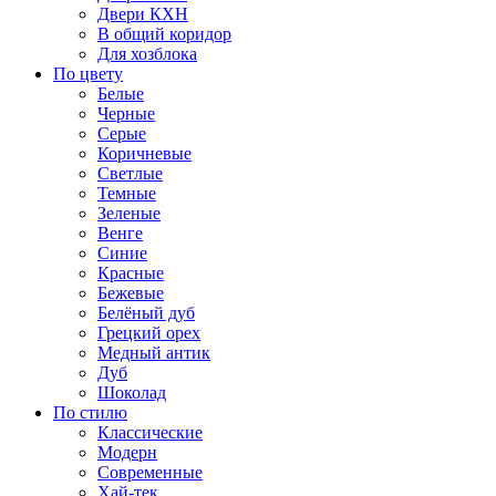
Двери КХН
В общий коридор
Для хозблока
По цвету
Белые
Черные
Серые
Коричневые
Светлые
Темные
Зеленые
Венге
Синие
Красные
Бежевые
Белёный дуб
Грецкий орех
Медный антик
Дуб
Шоколад
По стилю
Классические
Модерн
Современные
Хай-тек