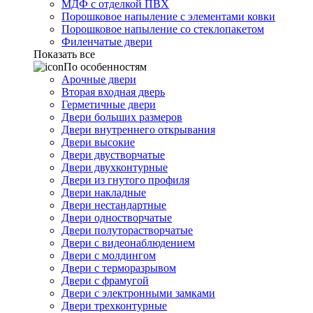
МДФ с отделкой ПВХ
Порошковое напыление с элементами ковки
Порошковое напыление со стеклопакетом
Филенчатые двери
Показать все
По особенностям
Арочные двери
Вторая входная дверь
Герметичные двери
Двери больших размеров
Двери внутреннего открывания
Двери высокие
Двери двустворчатые
Двери двухконтурные
Двери из гнутого профиля
Двери накладные
Двери нестандартные
Двери одностворчатые
Двери полуторастворчатые
Двери с видеонаблюдением
Двери с молдингом
Двери с терморазрывом
Двери с фрамугой
Двери с электронными замками
Двери трехконтурные