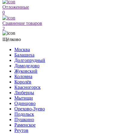
Отложенные
0
Сравнение товаров
2
Щёлково
Москва
Балашиха
Долгопрудный
Домодедово
Жуковский
Коломна
Королёв
Красногорск
Люберцы
Мытищи
Одинцово
Орехово-Зуево
Подольск
Пушкино
Раменское
Реутов