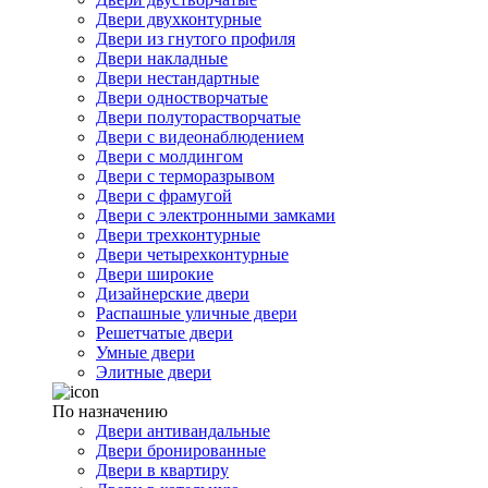
Двери двухконтурные
Двери из гнутого профиля
Двери накладные
Двери нестандартные
Двери одностворчатые
Двери полуторастворчатые
Двери с видеонаблюдением
Двери с молдингом
Двери с терморазрывом
Двери с фрамугой
Двери с электронными замками
Двери трехконтурные
Двери четырехконтурные
Двери широкие
Дизайнерские двери
Распашные уличные двери
Решетчатые двери
Умные двери
Элитные двери
По назначению
Двери антивандальные
Двери бронированные
Двери в квартиру