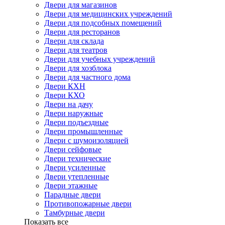
Двери для магазинов
Двери для медицинских учреждений
Двери для подсобных помещений
Двери для ресторанов
Двери для склада
Двери для театров
Двери для учебных учреждений
Двери для хозблока
Двери для частного дома
Двери КХН
Двери КХО
Двери на дачу
Двери наружные
Двери подъездные
Двери промышленные
Двери с шумоизоляцией
Двери сейфовые
Двери технические
Двери усиленные
Двери утепленные
Двери этажные
Парадные двери
Противопожарные двери
Тамбурные двери
Показать все