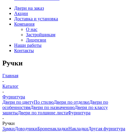
Двери на заказ
Акции
Доставка и установка
Компания
О нас
Застройщикам
Лицензии
Наши работы
Контакты
Ручки
Главная
-
Каталог
-
Фурнитура
Двери по цвету
По стилю
Двери по отделке
Двери по
особенностям
Двери по назначению
Двери по классу
защиты
Двери по толщине листа
Фурнитура
-
Ручки
Замки
Доводчики
Броненакладки
Накладки
Другая фурнитура