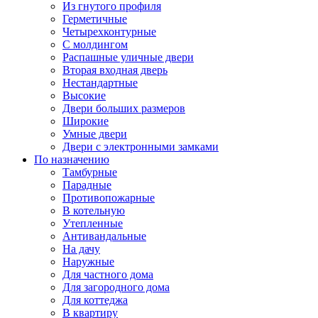
Из гнутого профиля
Герметичные
Четырехконтурные
С молдингом
Распашные уличные двери
Вторая входная дверь
Нестандартные
Высокие
Двери больших размеров
Широкие
Умные двери
Двери с электронными замками
По назначению
Тамбурные
Парадные
Противопожарные
В котельную
Утепленные
Антивандальные
На дачу
Наружные
Для частного дома
Для загородного дома
Для коттеджа
В квартиру