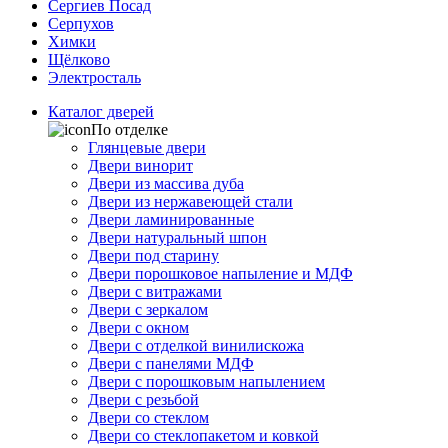
Сергиев Посад
Серпухов
Химки
Щёлково
Электросталь
Каталог дверей
По отделке
Глянцевые двери
Двери винорит
Двери из массива дуба
Двери из нержавеющей стали
Двери ламинированные
Двери натуральный шпон
Двери под старину
Двери порошковое напыление и МДФ
Двери с витражами
Двери с зеркалом
Двери с окном
Двери с отделкой винилискожа
Двери с панелями МДФ
Двери с порошковым напылением
Двери с резьбой
Двери со стеклом
Двери со стеклопакетом и ковкой