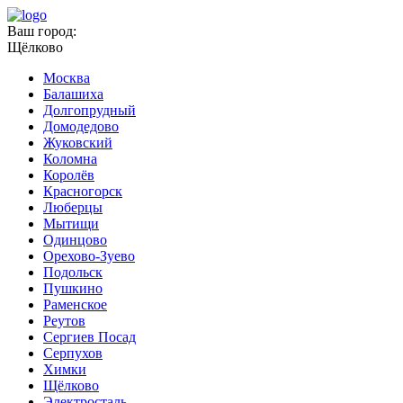
Ваш город:
Щёлково
Москва
Балашиха
Долгопрудный
Домодедово
Жуковский
Коломна
Королёв
Красногорск
Люберцы
Мытищи
Одинцово
Орехово-Зуево
Подольск
Пушкино
Раменское
Реутов
Сергиев Посад
Серпухов
Химки
Щёлково
Электросталь