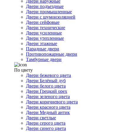
Двери наружные
Двери подъездные
Двери промышленные
Двери с шумоизоляцией
Двери сейфовые
Двери технические
Двери усиленные
Двери утепленные
Двери этажные
Парадные двери
Противопожарные двери
Тамбурные двери
По цвету
Двери бежевого цвета
Двери Белёный дуб
Двери белого цвета
Двери Грецкий орех
Двери зеленого цвета
Двери коричневого цвета
Двери красного цвета
Двери Медный антик
Двери светлые
Двери серого цвета
Двери синего цвета