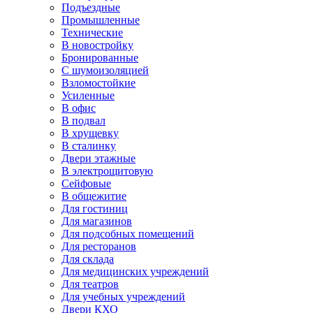
Подъездные
Промышленные
Технические
В новостройку
Бронированные
С шумоизоляцией
Взломостойкие
Усиленные
В офис
В подвал
В хрущевку
В сталинку
Двери этажные
В электрощитовую
Сейфовые
В общежитие
Для гостиниц
Для магазинов
Для подсобных помещений
Для ресторанов
Для склада
Для медицинских учреждений
Для театров
Для учебных учреждений
Двери КХО