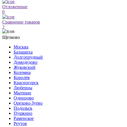
Отложенные
0
Сравнение товаров
2
Щёлково
Москва
Балашиха
Долгопрудный
Домодедово
Жуковский
Коломна
Королёв
Красногорск
Люберцы
Мытищи
Одинцово
Орехово-Зуево
Подольск
Пушкино
Раменское
Реутов