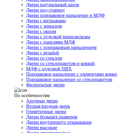
Двери натуральный шпон
Двери под старину
Двери порошковое напыление и МДФ
Двери с витражами
Двери с зеркалом
Двери с окном
Двери с отделкой винилискожа
Двери с панелями МДФ
Двери с порошковым напылением
Двери с резьбой
Двери со стеклом
Двери со стеклопакетом и ковкой
МДФ с отделкой ПВХ
Порошковое напыление с элементами ковки
Порошковое напыление со стеклопакетом
Филенчатые двери
По особенностям
Арочные двери
Вторая входная дверь
Герметичные двери
Двери больших размеров
Двери внутреннего открывания
Двери высокие
Двери двустворчатые