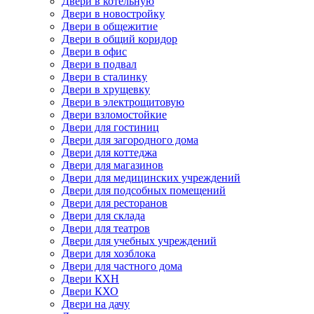
Двери в котельную
Двери в новостройку
Двери в общежитие
Двери в общий коридор
Двери в офис
Двери в подвал
Двери в сталинку
Двери в хрущевку
Двери в электрощитовую
Двери взломостойкие
Двери для гостиниц
Двери для загородного дома
Двери для коттеджа
Двери для магазинов
Двери для медицинских учреждений
Двери для подсобных помещений
Двери для ресторанов
Двери для склада
Двери для театров
Двери для учебных учреждений
Двери для хозблока
Двери для частного дома
Двери КХН
Двери КХО
Двери на дачу