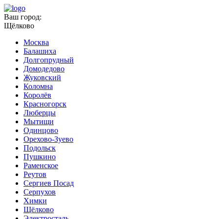
Ваш город:
Щёлково
Москва
Балашиха
Долгопрудный
Домодедово
Жуковский
Коломна
Королёв
Красногорск
Люберцы
Мытищи
Одинцово
Орехово-Зуево
Подольск
Пушкино
Раменское
Реутов
Сергиев Посад
Серпухов
Химки
Щёлково
Электросталь