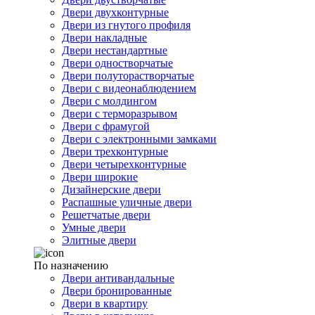
Двери двухконтурные
Двери из гнутого профиля
Двери накладные
Двери нестандартные
Двери одностворчатые
Двери полуторастворчатые
Двери с видеонаблюдением
Двери с молдингом
Двери с терморазрывом
Двери с фрамугой
Двери с электронными замками
Двери трехконтурные
Двери четырехконтурные
Двери широкие
Дизайнерские двери
Распашные уличные двери
Решетчатые двери
Умные двери
Элитные двери
По назначению
Двери антивандальные
Двери бронированные
Двери в квартиру