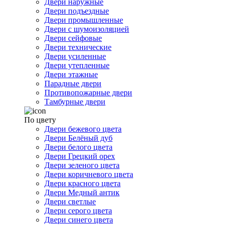
Двери наружные
Двери подъездные
Двери промышленные
Двери с шумоизоляцией
Двери сейфовые
Двери технические
Двери усиленные
Двери утепленные
Двери этажные
Парадные двери
Противопожарные двери
Тамбурные двери
По цвету
Двери бежевого цвета
Двери Белёный дуб
Двери белого цвета
Двери Грецкий орех
Двери зеленого цвета
Двери коричневого цвета
Двери красного цвета
Двери Медный антик
Двери светлые
Двери серого цвета
Двери синего цвета