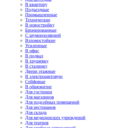
В квартиру
Подъездные
Промышленные
Технические
В новостройку
Бронированные
С шумоизоляцией
Взломостойкие
Усиленные
В офис
В подвал
В хрущевку
В сталинку
Двери этажные
В электрощитовую
Сейфовые
В общежитие
Для гостиниц
Для магазинов
Для подсобных помещений
Для ресторанов
Для склада
Для медицинских учреждений
Для театров
Для учебных учреждений