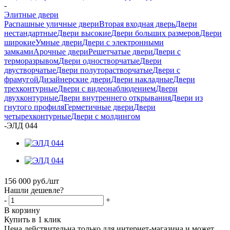
-
Элитные двери
Распашные уличные двери
Вторая входная дверь
Двери
нестандартные
Двери высокие
Двери больших размеров
Двери
широкие
Умные двери
Двери с электронными
замками
Арочные двери
Решетчатые двери
Двери с
терморазрывом
Двери одностворчатые
Двери
двустворчатые
Двери полуторастворчатые
Двери с
фрамугой
Дизайнерские двери
Двери накладные
Двери
трехконтурные
Двери с видеонаблюдением
Двери
двухконтурные
Двери внутреннего открывания
Двери из
гнутого профиля
Герметичные двери
Двери
четырехконтурные
Двери с молдингом
-
ЭЛД 044
156 000
руб.
/шт
Нашли дешевле?
-
+
В корзину
Купить в 1 клик
Цена действительна только для интернет-магазина и может