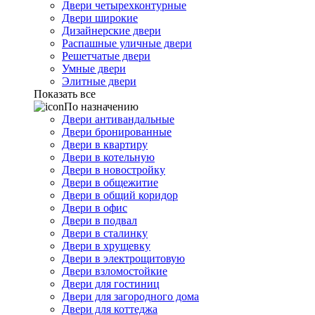
Двери четырехконтурные
Двери широкие
Дизайнерские двери
Распашные уличные двери
Решетчатые двери
Умные двери
Элитные двери
Показать все
По назначению
Двери антивандальные
Двери бронированные
Двери в квартиру
Двери в котельную
Двери в новостройку
Двери в общежитие
Двери в общий коридор
Двери в офис
Двери в подвал
Двери в сталинку
Двери в хрущевку
Двери в электрощитовую
Двери взломостойкие
Двери для гостиниц
Двери для загородного дома
Двери для коттеджа