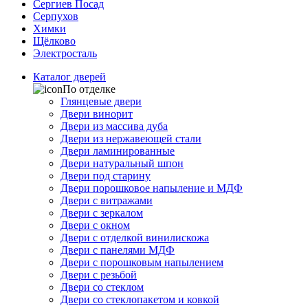
Сергиев Посад
Серпухов
Химки
Щёлково
Электросталь
Каталог дверей
По отделке
Глянцевые двери
Двери винорит
Двери из массива дуба
Двери из нержавеющей стали
Двери ламинированные
Двери натуральный шпон
Двери под старину
Двери порошковое напыление и МДФ
Двери с витражами
Двери с зеркалом
Двери с окном
Двери с отделкой винилискожа
Двери с панелями МДФ
Двери с порошковым напылением
Двери с резьбой
Двери со стеклом
Двери со стеклопакетом и ковкой