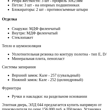
Ребра жесткости: 3 шт - профиль 50х25мм
Петли: 3 шт - на опорных подшипниках
Блокираторы: 2 шт - противосъемные штыри
Отделка
Снаружи: МДФ филенчатый
Внутри: МДФ филенчатый
Стеклопакет
Тепло и шумоизоляция
Уплотнительная резинка по контуру полотна - тип Е, D/
Минеральная плита, пенопласт
Системы запирания
Верхний замок: Кале - 257 (сувальдный)
Нижний замок: Кале - 252 (цилиндровый)
Фурнитура
Ручки и накладки: на раздельном основании
Элитная дверь, ЭЛД 044 предлагается купить напрямую от
производителя по цене 156 000 руб. в Щёлково. Установка