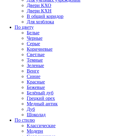
Двери КХО
Двери КХН
В общий коридор
Для хозблока
По цвету
Белые
Черные
Серые
Коричневые
Светлые
Темные
Зеленые
Венге
Синие
Красные
Бежевые
Белёный дуб
Грецкий орех
Медный антик
Дуб
Шоколад
По стилю
Классические
Модерн