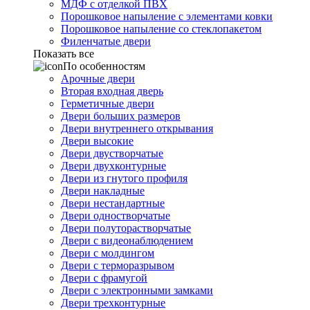
МДФ с отделкой ПВХ
Порошковое напыление с элементами ковки
Порошковое напыление со стеклопакетом
Филенчатые двери
Показать все
По особенностям
Арочные двери
Вторая входная дверь
Герметичные двери
Двери больших размеров
Двери внутреннего открывания
Двери высокие
Двери двустворчатые
Двери двухконтурные
Двери из гнутого профиля
Двери накладные
Двери нестандартные
Двери одностворчатые
Двери полуторастворчатые
Двери с видеонаблюдением
Двери с молдингом
Двери с терморазрывом
Двери с фрамугой
Двери с электронными замками
Двери трехконтурные