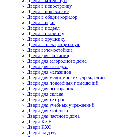
Двери в котельную
Двери в новостройку
Двери в общежитие
Двери в общий коридор
Двери в офис
Двери в подвал
Двери в сталинку
Двери в хрущевку
Двери в электрощитовую
Двери взломостойкие
Двери для гостиниц
Двери для загородного дома
Двери для коттеджа
Двери для магазинов
Двери для медицинских учреждений
Двери для подсобных помещений
Двери для ресторанов
Двери для склада
Двери для театров
Двери для учебных учреждений
Двери для хозблока
Двери для частного дома
Двери КХН
Двери КХО
Двери на дачу