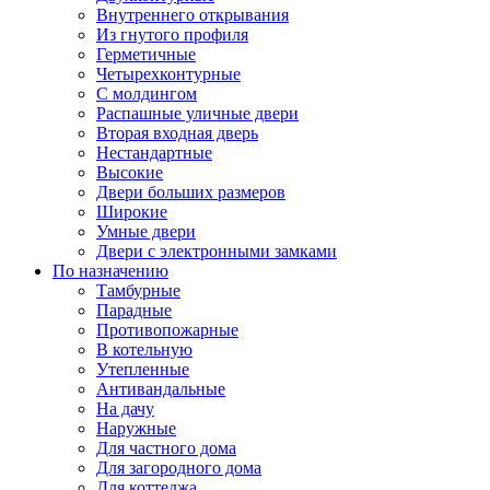
Внутреннего открывания
Из гнутого профиля
Герметичные
Четырехконтурные
С молдингом
Распашные уличные двери
Вторая входная дверь
Нестандартные
Высокие
Двери больших размеров
Широкие
Умные двери
Двери с электронными замками
По назначению
Тамбурные
Парадные
Противопожарные
В котельную
Утепленные
Антивандальные
На дачу
Наружные
Для частного дома
Для загородного дома
Для коттеджа