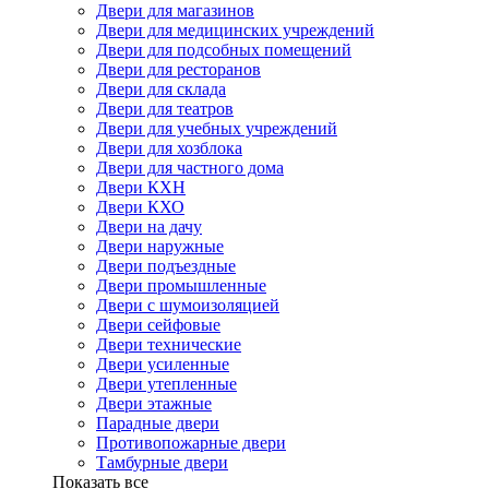
Двери для магазинов
Двери для медицинских учреждений
Двери для подсобных помещений
Двери для ресторанов
Двери для склада
Двери для театров
Двери для учебных учреждений
Двери для хозблока
Двери для частного дома
Двери КХН
Двери КХО
Двери на дачу
Двери наружные
Двери подъездные
Двери промышленные
Двери с шумоизоляцией
Двери сейфовые
Двери технические
Двери усиленные
Двери утепленные
Двери этажные
Парадные двери
Противопожарные двери
Тамбурные двери
Показать все