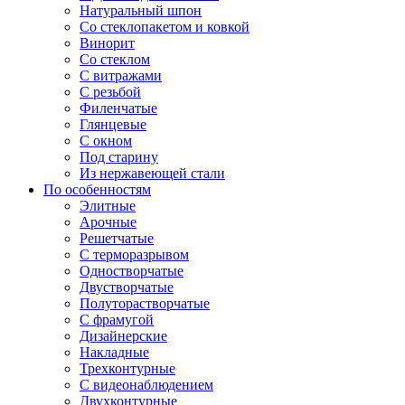
Натуральный шпон
Со стеклопакетом и ковкой
Винорит
Со стеклом
С витражами
С резьбой
Филенчатые
Глянцевые
С окном
Под старину
Из нержавеющей стали
По особенностям
Элитные
Арочные
Решетчатые
С терморазрывом
Одностворчатые
Двустворчатые
Полуторастворчатые
С фрамугой
Дизайнерские
Накладные
Трехконтурные
С видеонаблюдением
Двухконтурные