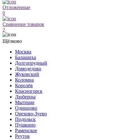
Отложенные
0
Сравнение товаров
2
Щёлково
Москва
Балашиха
Долгопрудный
Домодедово
Жуковский
Коломна
Королёв
Красногорск
Люберцы
Мытищи
Одинцово
Орехово-Зуево
Подольск
Пушкино
Раменское
Реутов