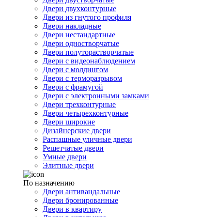
Двери двухконтурные
Двери из гнутого профиля
Двери накладные
Двери нестандартные
Двери одностворчатые
Двери полуторастворчатые
Двери с видеонаблюдением
Двери с молдингом
Двери с терморазрывом
Двери с фрамугой
Двери с электронными замками
Двери трехконтурные
Двери четырехконтурные
Двери широкие
Дизайнерские двери
Распашные уличные двери
Решетчатые двери
Умные двери
Элитные двери
По назначению
Двери антивандальные
Двери бронированные
Двери в квартиру