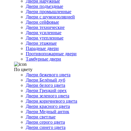
Двери наружные
Двери подъездные
Двери промышленные
Двери с шумоизоляцией
Двери сейфовые
Двери технические
Двери усиленные
Двери утепленные
Двери этажные
Парадные двери
Противопожарные двери
Тамбурные двери
По цвету
Двери бежевого цвета
Двери Белёный дуб
Двери белого цвета
Двери Грецкий орех
Двери зеленого цвета
Двери коричневого цвета
Двери красного цвета
Двери Медный антик
Двери светлые
Двери серого цвета
Двери синего цвета