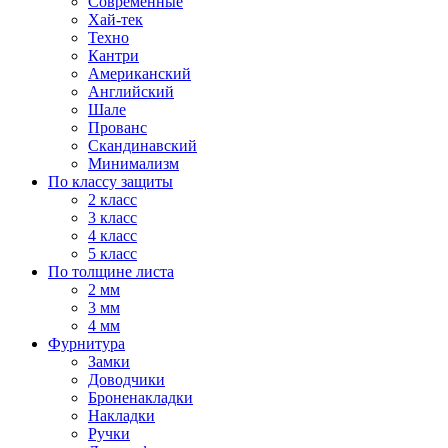
Современные
Хай-тек
Техно
Кантри
Американский
Английский
Шале
Прованс
Скандинавский
Минимализм
По классу защиты
2 класс
3 класс
4 класс
5 класс
По толщине листа
2 мм
3 мм
4 мм
Фурнитура
Замки
Доводчики
Броненакладки
Накладки
Ручки