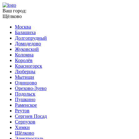
Ваш город:
Щёлково
Москва
Балашиха
Долгопрудный
Домодедово
Жуковский
Коломна
Королёв
Красногорск
Люберцы
Мытищи
Одинцово
Орехово-Зуево
Подольск
Пушкино
Раменское
Реутов
Сергиев Посад
Серпухов
Химки
Щёлково
Электросталь