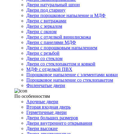
Двери натуральный шпон
Двери под старину
Двери порошковое напыление и МДФ
Двери с витражами
Двери с зеркалом
Двери с окном
Двери с отделкой винилискожа
Двери с панелями МДФ
Двери с порошковым напылением
Двери с резьбой
Двери со стеклом
Двери со стеклопакетом и ковкой
МДФ с отделкой ПВХ
Порошковое напыление с элементами ковки
Порошковое напыление со стеклопакетом
Филенчатые двери
По особенностям
Арочные двери
Вторая входная дверь
Герметичные двери
Двери больших размеров
Двери внутреннего открывания
Двери высокие
Двери двустворчатые