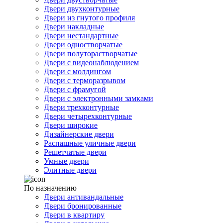
Двери двухконтурные
Двери из гнутого профиля
Двери накладные
Двери нестандартные
Двери одностворчатые
Двери полуторастворчатые
Двери с видеонаблюдением
Двери с молдингом
Двери с терморазрывом
Двери с фрамугой
Двери с электронными замками
Двери трехконтурные
Двери четырехконтурные
Двери широкие
Дизайнерские двери
Распашные уличные двери
Решетчатые двери
Умные двери
Элитные двери
По назначению
Двери антивандальные
Двери бронированные
Двери в квартиру