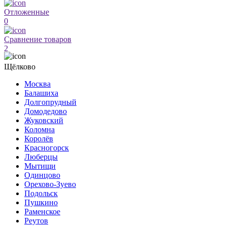
Отложенные
0
Сравнение товаров
2
Щёлково
Москва
Балашиха
Долгопрудный
Домодедово
Жуковский
Коломна
Королёв
Красногорск
Люберцы
Мытищи
Одинцово
Орехово-Зуево
Подольск
Пушкино
Раменское
Реутов