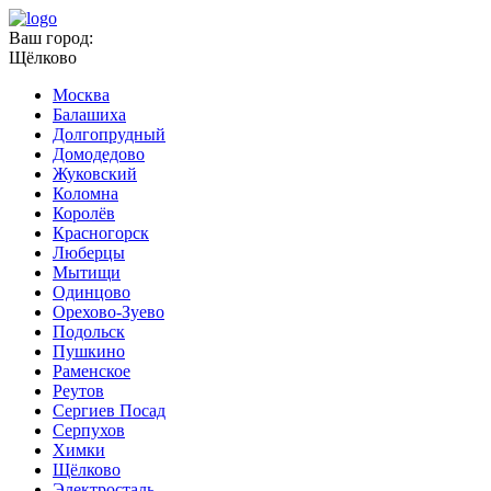
Ваш город:
Щёлково
Москва
Балашиха
Долгопрудный
Домодедово
Жуковский
Коломна
Королёв
Красногорск
Люберцы
Мытищи
Одинцово
Орехово-Зуево
Подольск
Пушкино
Раменское
Реутов
Сергиев Посад
Серпухов
Химки
Щёлково
Электросталь