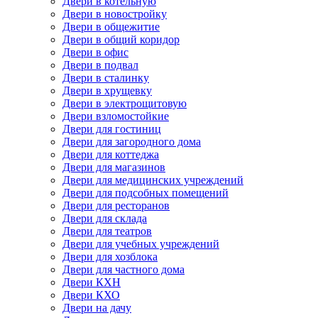
Двери в котельную
Двери в новостройку
Двери в общежитие
Двери в общий коридор
Двери в офис
Двери в подвал
Двери в сталинку
Двери в хрущевку
Двери в электрощитовую
Двери взломостойкие
Двери для гостиниц
Двери для загородного дома
Двери для коттеджа
Двери для магазинов
Двери для медицинских учреждений
Двери для подсобных помещений
Двери для ресторанов
Двери для склада
Двери для театров
Двери для учебных учреждений
Двери для хозблока
Двери для частного дома
Двери КХН
Двери КХО
Двери на дачу