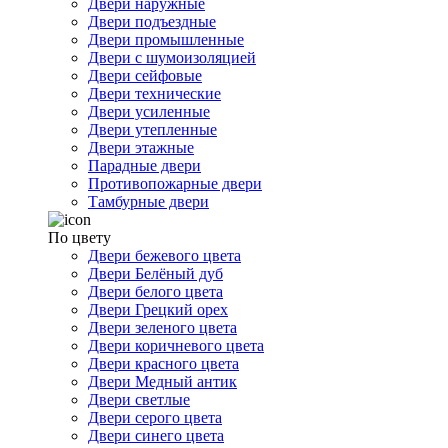
Двери наружные
Двери подъездные
Двери промышленные
Двери с шумоизоляцией
Двери сейфовые
Двери технические
Двери усиленные
Двери утепленные
Двери этажные
Парадные двери
Противопожарные двери
Тамбурные двери
По цвету
Двери бежевого цвета
Двери Белёный дуб
Двери белого цвета
Двери Грецкий орех
Двери зеленого цвета
Двери коричневого цвета
Двери красного цвета
Двери Медный антик
Двери светлые
Двери серого цвета
Двери синего цвета