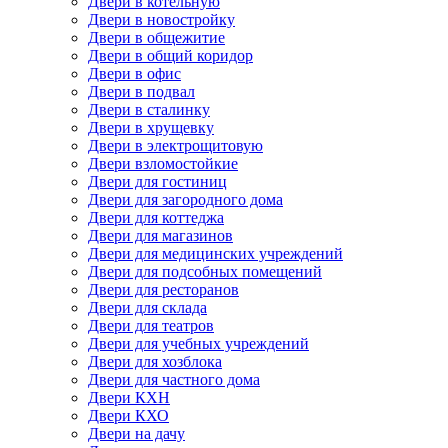
Двери в котельную
Двери в новостройку
Двери в общежитие
Двери в общий коридор
Двери в офис
Двери в подвал
Двери в сталинку
Двери в хрущевку
Двери в электрощитовую
Двери взломостойкие
Двери для гостиниц
Двери для загородного дома
Двери для коттеджа
Двери для магазинов
Двери для медицинских учреждений
Двери для подсобных помещений
Двери для ресторанов
Двери для склада
Двери для театров
Двери для учебных учреждений
Двери для хозблока
Двери для частного дома
Двери КХН
Двери КХО
Двери на дачу