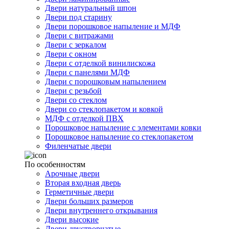
Двери натуральный шпон
Двери под старину
Двери порошковое напыление и МДФ
Двери с витражами
Двери с зеркалом
Двери с окном
Двери с отделкой винилискожа
Двери с панелями МДФ
Двери с порошковым напылением
Двери с резьбой
Двери со стеклом
Двери со стеклопакетом и ковкой
МДФ с отделкой ПВХ
Порошковое напыление с элементами ковки
Порошковое напыление со стеклопакетом
Филенчатые двери
По особенностям
Арочные двери
Вторая входная дверь
Герметичные двери
Двери больших размеров
Двери внутреннего открывания
Двери высокие
Двери двустворчатые