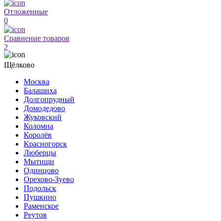
Отложенные
0
Сравнение товаров
2
Щёлково
Москва
Балашиха
Долгопрудный
Домодедово
Жуковский
Коломна
Королёв
Красногорск
Люберцы
Мытищи
Одинцово
Орехово-Зуево
Подольск
Пушкино
Раменское
Реутов