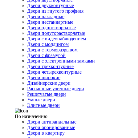
Двери двухконтурные
Двери из гнутого профиля
Двери накладные
Двери нестандартные
Двери одностворчатые
Двери полуторастворчатые
Двери с видеонаблюдением
Двери с молдингом
Двери с терморазрывом
Двери с фрамугой
Двери с электронными замками
Двери трехконтурные
Двери четырехконтурные
Двери широкие
Дизайнерские двери
Распашные уличные двери
Решетчатые двери
Умные двери
Элитные двери
По назначению
Двери антивандальные
Двери бронированные
Двери в квартиру