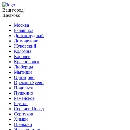
Ваш город:
Щёлково
Москва
Балашиха
Долгопрудный
Домодедово
Жуковский
Коломна
Королёв
Красногорск
Люберцы
Мытищи
Одинцово
Орехово-Зуево
Подольск
Пушкино
Раменское
Реутов
Сергиев Посад
Серпухов
Химки
Щёлково
Электросталь