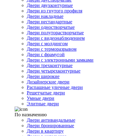
Двери двухконтурные
Двери из гнутого профиля
Двери накладные
Двери нестандартные
Двери одностворчатые
Двери полуторастворчатые
Двери с видеонаблюдением
Двери с молдингом
Двери с терморазрывом
Двери с фрамугой
Двери с электронными замками
Двери трехконтурные
Двери четырехконтурные
Двери широкие
Дизайнерские двери
Распашные уличные двери
Решетчатые двери
Умные двери
Элитные двери
По назначению
Двери антивандальные
Двери бронированные
Двери в квартиру