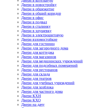
Двери в котельную
Двери в новостройку
Двери в общежитие
Двери в общий коридор
Двери в офис
Двери в подвал
Двери в сталинку
Двери в хрущевку
Двери в электрощитовую
Двери взломостойкие
Двери для гостиниц
Двери для загородного дома
Двери для коттеджа
Двери для магазинов
Двери для медицинских учреждений
Двери для подсобных помещений
Двери для ресторанов
Двери для склада
Двери для театров
Двери для учебных учреждений
Двери для хозблока
Двери для частного дома
Двери КХН
Двери КХО
Двери на дачу