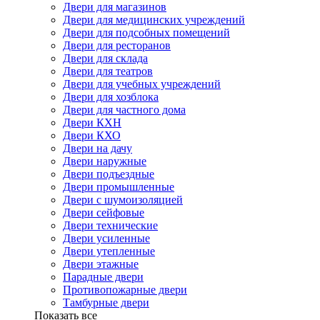
Двери для магазинов
Двери для медицинских учреждений
Двери для подсобных помещений
Двери для ресторанов
Двери для склада
Двери для театров
Двери для учебных учреждений
Двери для хозблока
Двери для частного дома
Двери КХН
Двери КХО
Двери на дачу
Двери наружные
Двери подъездные
Двери промышленные
Двери с шумоизоляцией
Двери сейфовые
Двери технические
Двери усиленные
Двери утепленные
Двери этажные
Парадные двери
Противопожарные двери
Тамбурные двери
Показать все