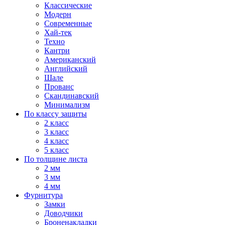
Классические
Модерн
Современные
Хай-тек
Техно
Кантри
Американский
Английский
Шале
Прованс
Скандинавский
Минимализм
По классу защиты
2 класс
3 класс
4 класс
5 класс
По толщине листа
2 мм
3 мм
4 мм
Фурнитура
Замки
Доводчики
Броненакладки