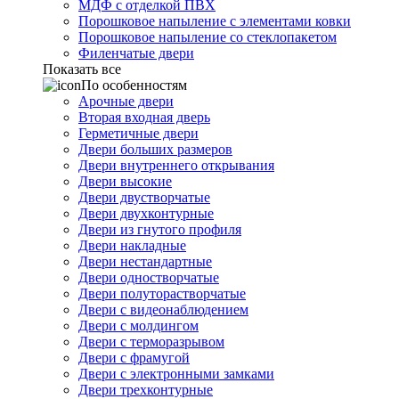
МДФ с отделкой ПВХ
Порошковое напыление с элементами ковки
Порошковое напыление со стеклопакетом
Филенчатые двери
Показать все
По особенностям
Арочные двери
Вторая входная дверь
Герметичные двери
Двери больших размеров
Двери внутреннего открывания
Двери высокие
Двери двустворчатые
Двери двухконтурные
Двери из гнутого профиля
Двери накладные
Двери нестандартные
Двери одностворчатые
Двери полуторастворчатые
Двери с видеонаблюдением
Двери с молдингом
Двери с терморазрывом
Двери с фрамугой
Двери с электронными замками
Двери трехконтурные