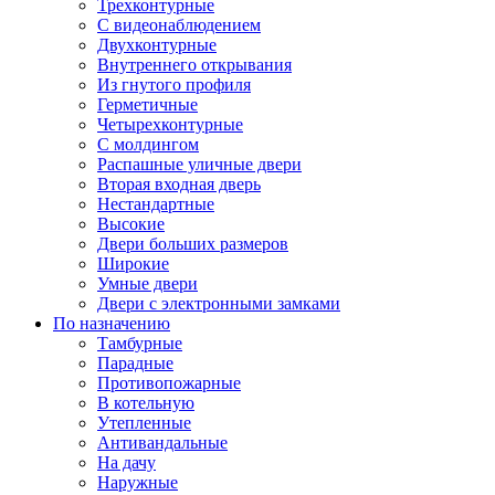
Трехконтурные
С видеонаблюдением
Двухконтурные
Внутреннего открывания
Из гнутого профиля
Герметичные
Четырехконтурные
С молдингом
Распашные уличные двери
Вторая входная дверь
Нестандартные
Высокие
Двери больших размеров
Широкие
Умные двери
Двери с электронными замками
По назначению
Тамбурные
Парадные
Противопожарные
В котельную
Утепленные
Антивандальные
На дачу
Наружные