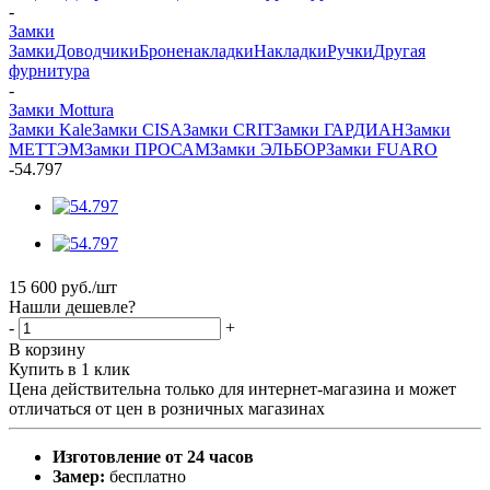
-
Замки
Замки
Доводчики
Броненакладки
Накладки
Ручки
Другая
фурнитура
-
Замки Mottura
Замки Kale
Замки CISA
Замки CRIT
Замки ГАРДИАН
Замки
МЕТТЭМ
Замки ПРОСАМ
Замки ЭЛЬБОР
Замки FUARO
-
54.797
15 600
руб.
/шт
Нашли дешевле?
-
+
В корзину
Купить в 1 клик
Цена действительна только для интернет-магазина и может
отличаться от цен в розничных магазинах
Изготовление от 24 часов
Замер:
бесплатно