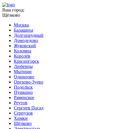
Ваш город:
Щёлково
Москва
Балашиха
Долгопрудный
Домодедово
Жуковский
Коломна
Королёв
Красногорск
Люберцы
Мытищи
Одинцово
Орехово-Зуево
Подольск
Пушкино
Раменское
Реутов
Сергиев Посад
Серпухов
Химки
Щёлково
Электросталь