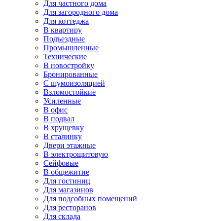
Для частного дома
Для загородного дома
Для коттеджа
В квартиру
Подъездные
Промышленные
Технические
В новостройку
Бронированные
С шумоизоляцией
Взломостойкие
Усиленные
В офис
В подвал
В хрущевку
В сталинку
Двери этажные
В электрощитовую
Сейфовые
В общежитие
Для гостиниц
Для магазинов
Для подсобных помещений
Для ресторанов
Для склада