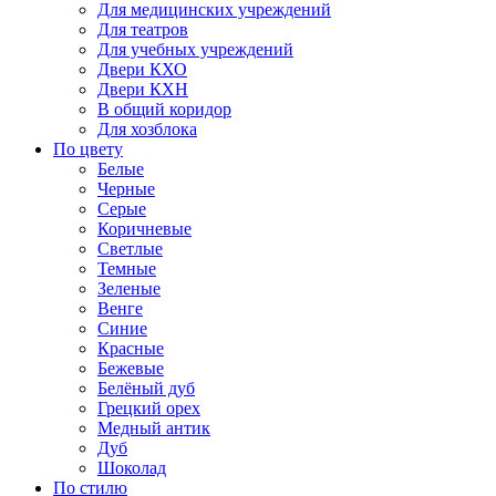
Для медицинских учреждений
Для театров
Для учебных учреждений
Двери КХО
Двери КХН
В общий коридор
Для хозблока
По цвету
Белые
Черные
Серые
Коричневые
Светлые
Темные
Зеленые
Венге
Синие
Красные
Бежевые
Белёный дуб
Грецкий орех
Медный антик
Дуб
Шоколад
По стилю