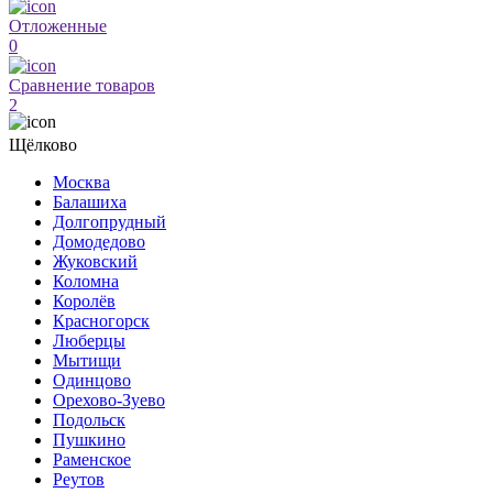
Отложенные
0
Сравнение товаров
2
Щёлково
Москва
Балашиха
Долгопрудный
Домодедово
Жуковский
Коломна
Королёв
Красногорск
Люберцы
Мытищи
Одинцово
Орехово-Зуево
Подольск
Пушкино
Раменское
Реутов