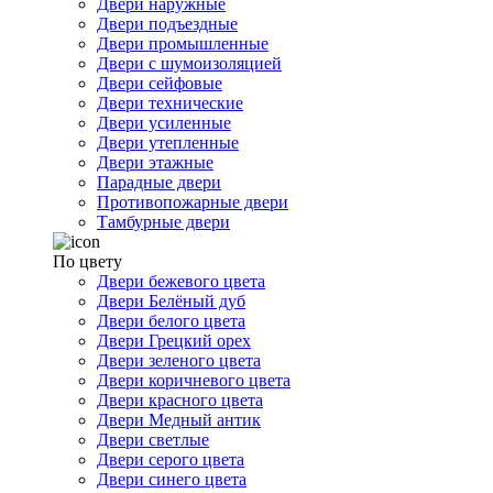
Двери наружные
Двери подъездные
Двери промышленные
Двери с шумоизоляцией
Двери сейфовые
Двери технические
Двери усиленные
Двери утепленные
Двери этажные
Парадные двери
Противопожарные двери
Тамбурные двери
По цвету
Двери бежевого цвета
Двери Белёный дуб
Двери белого цвета
Двери Грецкий орех
Двери зеленого цвета
Двери коричневого цвета
Двери красного цвета
Двери Медный антик
Двери светлые
Двери серого цвета
Двери синего цвета