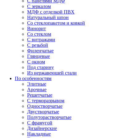
С панелями МДФ
С зеркалом
МДФ с отделкой ПВХ
Натуральный шпон
Со стеклопакетом и ковкой
Винорит
Со стеклом
С витражами
С резьбой
Филенчатые
Глянцевые
С окном
Под старину
Из нержавеющей стали
По особенностям
Элитные
Арочные
Решетчатые
С терморазрывом
Одностворчатые
Двустворчатые
Полуторастворчатые
С фрамугой
Дизайнерские
Накладные