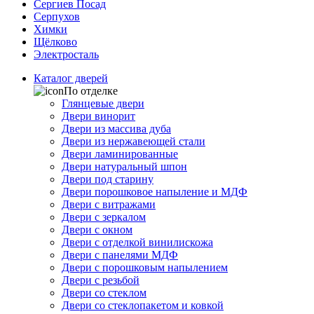
Сергиев Посад
Серпухов
Химки
Щёлково
Электросталь
Каталог дверей
По отделке
Глянцевые двери
Двери винорит
Двери из массива дуба
Двери из нержавеющей стали
Двери ламинированные
Двери натуральный шпон
Двери под старину
Двери порошковое напыление и МДФ
Двери с витражами
Двери с зеркалом
Двери с окном
Двери с отделкой винилискожа
Двери с панелями МДФ
Двери с порошковым напылением
Двери с резьбой
Двери со стеклом
Двери со стеклопакетом и ковкой