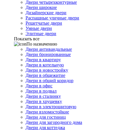
Двери четырехконтурные
Двери широкие
Дизайнерские двери
Распашные уличные двери
Решетчатые двери
Умные двери
Элитные двери
Показать все
По назначению
Двери антивандальные
Двери бронированные
Двери в квартиру
Двери в котельную
Двери в новостройку
Двери в общежитие
Двери в общий коридор
Двери в офис
Двери в подвал
Двери в сталинку
Двери в хрущевку
Двери в электрощитовую
Двери взломостойкие
Двери для гостиниц
Двери для загородного дома
Двери для коттеджа